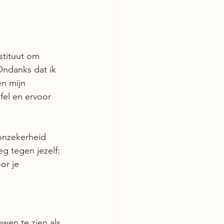
stituut om 
ndanks dat ik 
n mijn 
fel en ervoor 
onzekerheid 
g tegen jezelf: 
or je 
wen te zien als 