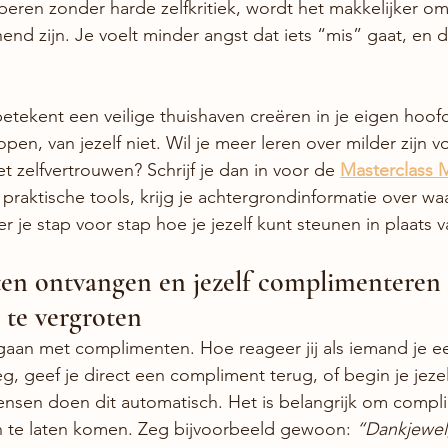
beren zonder harde zelfkritiek, wordt het makkelijker om
end zijn. Je voelt minder angst dat iets “mis” gaat, en di
 betekent een veilige thuishaven creëren in je eigen hoof
en, van jezelf niet. Wil je meer leren over milder zijn vo
 zelfvertrouwen? Schrijf je dan in voor de 
Masterclass M
je praktische tools, krijg je achtergrondinformatie over 
leer je stap voor stap hoe je jezelf kunt steunen in plaats 
en ontvangen en jezelf complimenteren 
 te vergroten
gaan met complimenten. Hoe reageer jij als iemand je 
g, geef je direct een compliment terug, of begin je jezel
ensen doen dit automatisch. Het is belangrijk om compl
n te laten komen. Zeg bijvoorbeeld gewoon: 
“Dankjewel,