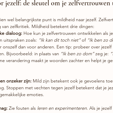
or jezelf: de sleutel om je zelfvertrouwen 
n wel belangrijkste punt is mildheid naar jezelf. Zelfve
 van zelfkritiek. Mildheid betekent drie dingen:
jke dialoog: 
Hoe kun je zelfvertrouwen ontwikkelen als je 
n uitspraken zoals: 
“Ik kan dit toch niet”
 of 
“Ik ben zo 
 onszelf dan voor anderen. Een tip: probeer over jezelf
n. Bijvoorbeeld: in plaats van 
“Ik ben zo dom”
 zeg je: 
“
ine verandering maakt je woorden zachter en helpt je ge
en onzeker zijn: 
Mild zijn betekent ook je gevoelens toel
ing. Stoppen met vechten tegen jezelf betekent dat je jez
ngemakkelijke emoties.
ag: 
Zie fouten als 
leren en experimenteren
. Als je jezel