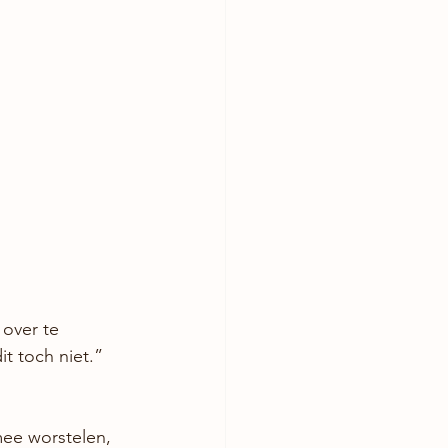
over te 
t toch niet.” 
mee worstelen, 