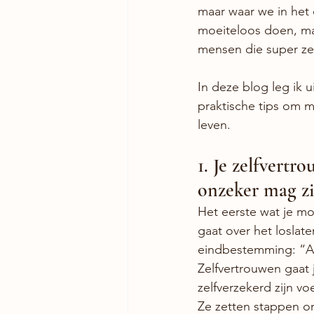
maar waar we in het d
moeiteloos doen, maa
mensen die super zel
In deze blog leg ik u
praktische tips om mi
leven.
1. Je zelfvertr
onzeker mag zi
Het eerste wat je moe
gaat over het loslat
eindbestemming: “Als 
Zelfvertrouwen gaat j
zelfverzekerd zijn vo
Ze zetten stappen o