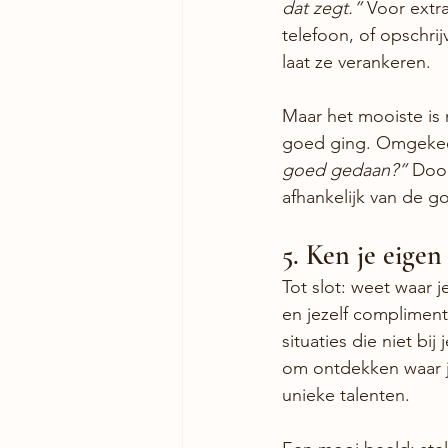
dat zegt.”
 Voor extra
telefoon, of opschri
laat ze verankeren.
Maar het mooiste is 
goed ging. Omgekeer
goed gedaan?”
 Door
afhankelijk van de g
5. Ken je eigen
Tot slot: weet waar j
en jezelf complimente
situaties die niet bi
om ontdekken waar jo
unieke talenten.