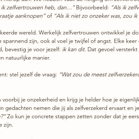
 ik zelfvertrouwen heb, dan…’’
 Bijvoorbeeld: 
“Als ik zel
praatje aanknopen”
 of 
“Als ik niet zo onzeker was, zou ik
eerde wereld. Werkelijk zelfvertrouwen ontwikkel je do
 spannend zijn, ook al voel je twijfel of angst. Elke keer 
 bevestig je voor jezelf: 
ik kan dit.
 Dat gevoel versterkt 
n natuurlijke manier.
: stel jezelf de vraag: 
“Wat zou de meest zelfverzekerd
voorbij je onzekerheid en krijg je helder hoe je eigenlijk
 gedachten nemen die jij als zelfverzekerd ervaart en je
n?”
 Zo kun je concrete stappen zetten zonder dat je eerst
 zijn.