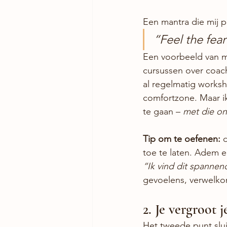
Een mantra die mij pe
“Feel the fea
Een voorbeeld van me
cursussen over coac
al regelmatig worksh
comfortzone. Maar ik
te gaan – 
met die on
Tip om te oefenen:
 
toe te laten. Adem ee
“Ik vind dit spannend
gevoelens, verwelkom
2. Je vergroot 
Het tweede punt slui