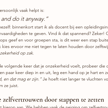
rsoonlijk vaak helpt is:
r and do it anyway.”
zelf: binnenkort start ik als docent bij een opleidingsin
hvaardigheden te geven. Vind ik dat spannend? Zeker! O
ops geef en voor groepen sta, is dit weer een stap buite
 kies ervoor me niet tegen te laten houden door zelftwij
zekerheid op zak
.
de volgende keer dat je onzekerheid voelt, probeer die 
n paar keer diep in en uit, leg een hand op je hart en ze
, en dat mag er zijn.”
 Je hoeft niet langer te vluchten vo
 ze juist.
je zelfvertrouwen door stappen te zetten
t hierop aan. We hebben vaak de neiging om zelfvertrou