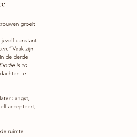
te 
rtrouwen groeit 
jezelf constant 
dom.”
 Vaak zijn 
 in de derde 
Elodie is zo 
dachten te 
aten: angst, 
elf accepteert, 
f de ruimte 