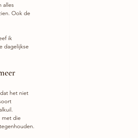
 alles 
zien. Ook de 
ef ik 
e dagelijkse 
 meer 
dat het niet 
soort 
lkuil.
 met die 
r tegenhouden. 