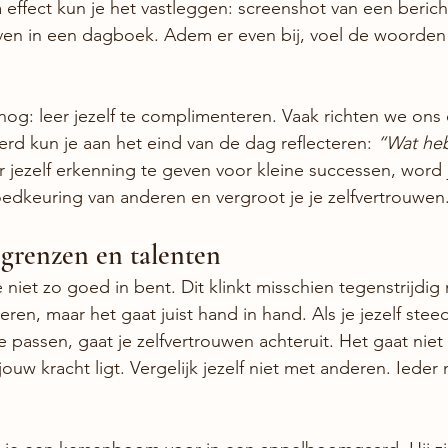
 effect kun je het vastleggen: screenshot van een bericht
jven in een dagboek. Adem er even bij, voel de woorden i
nog: leer jezelf te complimenteren. Vaak richten we ons 
d kun je aan het eind van de dag reflecteren: 
“Wat heb
 jezelf erkenning te geven voor kleine successen, word 
oedkeuring van anderen en vergroot je je zelfvertrouwen
 grenzen en talenten
e niet zo goed in bent. Dit klinkt misschien tegenstrijdig 
ren, maar het gaat juist hand in hand. Als je jezelf steed
j je passen, gaat je zelfvertrouwen achteruit. Het gaat nie
uw kracht ligt. Vergelijk jezelf niet met anderen. Ieder