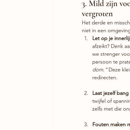
3. Mild zijn vo
vergroten
Het derde en misschie
niet in een omgeving
Let op je innerli
afzeikt? Denk aa
we strenger voor
persoon te prate
dom.”
 Deze kle
redirecten.
Laat jezelf bang 
twijfel of spann
zelfs met die o
Fouten maken m