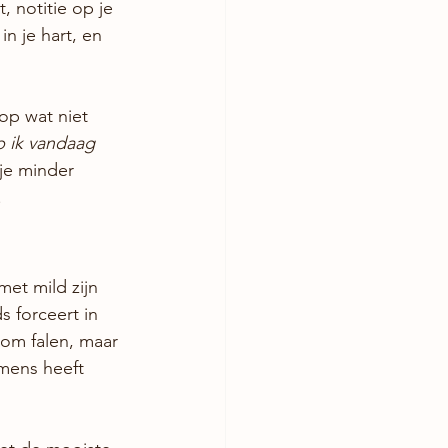
, notitie op je 
n je hart, en 
op wat niet 
 ik vandaag 
je minder 
.
met mild zijn 
s forceert in 
t om falen, maar 
 mens heeft 