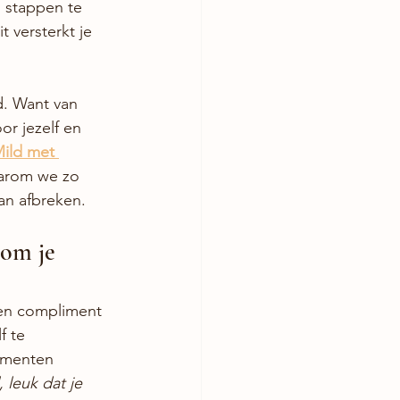
 stappen te 
t versterkt je 
d. Want van 
or jezelf en 
ild met 
waarom we zo 
van afbreken.
om je 
een compliment 
f te 
imenten 
 leuk dat je 