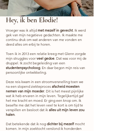
Hey, ik ben Elodie!
Vroeger was ik altijd
met
mezelf in gevecht
. Ik werd
gek van mijn negatieve gedachten. Ik maakte me
continu druk om wat anderen van me vonden en
deed alles om erbij te horen.
Toen ik in 2013 een relatie kreeg met Glenn zorgde
mijn struggles voor
veel gedoe
. Dat was voor mij de
druppel. Ik zocht begeleiding van een
studentenpsycholoog
. En daar begon mijn reis van
persoonlijke ontwikkeling.
Deze reis kwam in een stroomversnelling toen we
na een slopend ziekteproces
afscheid moesten
nemen van mijn moeder
. Dit is het meest pijnlijke
wat ik heb ervaren in mijn leven. Tegelijkertijd gaf
het me kracht en moed. Er ging een knop om. Ik
besefte me dat het leven veel te kort is om tijd te
verspillen en besloot dat ik
alles uit mijn leven zou
halen
.
Dat betekende dat ik nog
dichter bij mezelf
mocht
komen. In mijn zoektocht verslond ik honderden