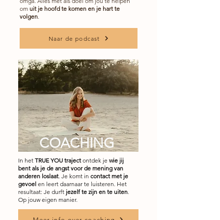
omga. Alles met als doel om jou te helpen
om
uit je hoofd te komen en je hart te
volgen
.
Naar de podcast
COACHING
In het
TRUE YOU traject
ontdek je
wie jij
bent als je de angst voor de mening van
anderen loslaat
. Je komt in
contact met je
gevoel
en leert daarnaar te luisteren. Het
resultaat: Je durft
jezelf te zijn en te uiten
.
Op jouw eigen manier.
Meer info over coaching