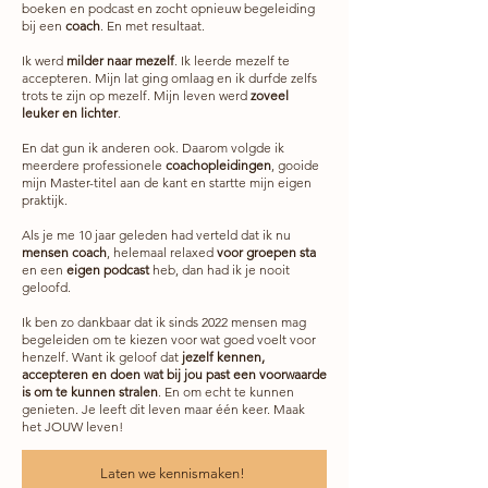
boeken en podcast en zocht opnieuw begeleiding
bij een
coach
. En met resultaat.
Ik werd
milder naar mezelf
. Ik leerde mezelf te
accepteren. Mijn lat ging omlaag en ik durfde zelfs
trots te zijn op mezelf. Mijn leven werd
zoveel
leuker en lichter
.
En dat gun ik anderen ook. Daarom volgde ik
meerdere professionele
coachopleidingen
, gooide
mijn Master-titel aan de kant en startte mijn eigen
praktijk.
Als je me 10 jaar geleden had verteld dat ik nu
mensen coach
, helemaal relaxed
voor groepen sta
en een
eigen podcast
heb, dan had ik je nooit
geloofd.
Ik ben zo dankbaar dat ik sinds 2022 mensen mag
begeleiden om te kiezen voor wat goed voelt voor
henzelf. Want ik geloof dat
jezelf kennen,
accepteren en doen wat bij jou past een voorwaarde
is om te kunnen stralen
. En om echt te kunnen
genieten. Je leeft dit leven maar één keer. Maak
het JOUW leven!
Laten we kennismaken!